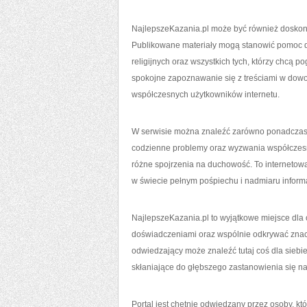
NajlepszeKazania.pl może być również doskon
Publikowane materiały mogą stanowić pomoc d
religijnych oraz wszystkich tych, którzy chcą 
spokojne zapoznawanie się z treściami w dowo
współczesnych użytkowników internetu.
W serwisie można znaleźć zarówno ponadczasowe
codzienne problemy oraz wyzwania współczesne
różne spojrzenia na duchowość. To internetowa
w świecie pełnym pośpiechu i nadmiaru informa
NajlepszeKazania.pl to wyjątkowe miejsce dla o
doświadczeniami oraz wspólnie odkrywać znac
odwiedzający może znaleźć tutaj coś dla siebie 
skłaniające do głębszego zastanowienia się n
Portal jest chętnie odwiedzany przez osoby, kt