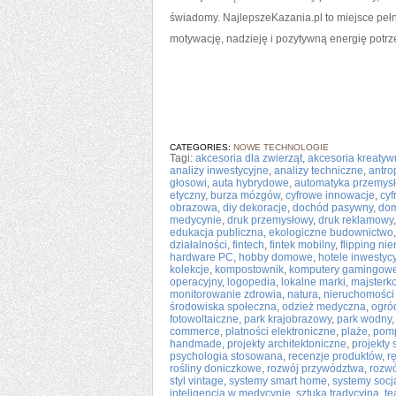
świadomy. NajlepszeKazania.pl to miejsce pe
motywację, nadzieję i pozytywną energię potr
CATEGORIES:
NOWE TECHNOLOGIE
Tagi:
akcesoria dla zwierząt
,
akcesoria kreaty
analizy inwestycyjne
,
analizy techniczne
,
antro
głosowi
,
auta hybrydowe
,
automatyka przemys
etyczny
,
burza mózgów
,
cyfrowe innowacje
,
cyf
obrazowa
,
diy dekoracje
,
dochód pasywny
,
dom
medycynie
,
druk przemysłowy
,
druk reklamowy
edukacja publiczna
,
ekologiczne budownictwo
działalności
,
fintech
,
fintek mobilny
,
flipping ni
hardware PC
,
hobby domowe
,
hotele inwestyc
kolekcje
,
kompostownik
,
komputery gamingow
operacyjny
,
logopedia
,
lokalne marki
,
majsterk
monitorowanie zdrowia
,
natura
,
nieruchomości
środowiska społeczna
,
odzież medyczna
,
ogró
fotowoltaiczne
,
park krajobrazowy
,
park wodny
commerce
,
płatności elektroniczne
,
plaże
,
pomp
handmade
,
projekty architektoniczne
,
projekty
psychologia stosowana
,
recenzje produktów
,
r
rośliny doniczkowe
,
rozwój przywództwa
,
rozwó
styl vintage
,
systemy smart home
,
systemy socj
inteligencja w medycynie
,
sztuka tradycyjna
,
te