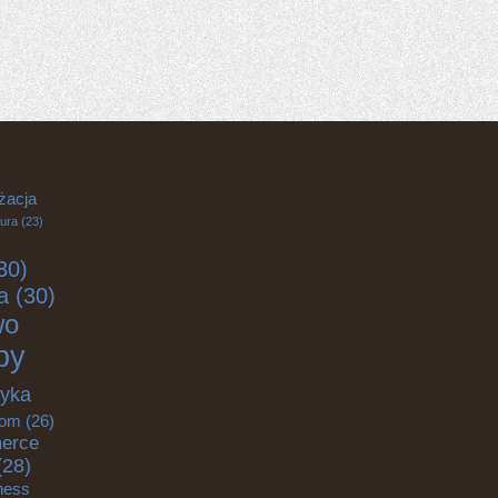
żacja
tura
(23)
30)
a
(30)
wo
by
tyka
om
(26)
erce
(28)
tness