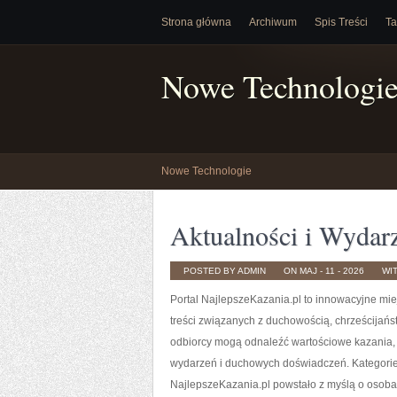
Strona główna
Archiwum
Spis Treści
Ta
Nowe Technologi
Nowe Technologie
Aktualności i Wydar
POSTED BY ADMIN
ON MAJ - 11 - 2026
WI
Portal NajlepszeKazania.pl to innowacyjne mi
treści związanych z duchowością, chrześcijańs
odbiorcy mogą odnaleźć wartościowe kazania,
wydarzeń i duchowych doświadczeń. Kategorie 
NajlepszeKazania.pl powstało z myślą o osobac