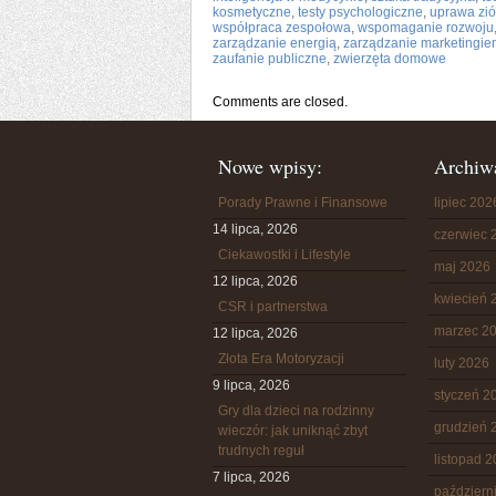
kosmetyczne
,
testy psychologiczne
,
uprawa zió
współpraca zespołowa
,
wspomaganie rozwoju
zarządzanie energią
,
zarządzanie marketingie
zaufanie publiczne
,
zwierzęta domowe
Comments are closed.
Nowe wpisy:
Archiw
Porady Prawne i Finansowe
lipiec 202
14 lipca, 2026
czerwiec 
Ciekawostki i Lifestyle
maj 2026
12 lipca, 2026
kwiecień 
CSR i partnerstwa
marzec 2
12 lipca, 2026
Złota Era Motoryzacji
luty 2026
9 lipca, 2026
styczeń 2
Gry dla dzieci na rodzinny
grudzień 
wieczór: jak uniknąć zbyt
trudnych reguł
listopad 
7 lipca, 2026
październ