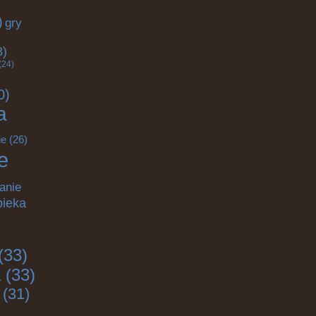
)
gry
)
8)
(24)
0)
a
ie
(26)
e
anie
pieka
(33)
a
(33)
(31)