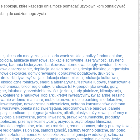
łne spokoju, które każdego dnia może pomagać użytkownikom odnajdywać
zebną do codziennego życia.
wne
,
akcesoria medyczne
,
akcesoria wnętrzarskie
,
analizy fundamentalne
,
pologia
,
aplikacje finansowe
,
aplikacje zdrowotne
,
asertywność
,
asystenci
łowa
,
badania historyczne
,
bankowość internetowa
,
biegły rewident
,
biznes
rowe oszczędzanie
,
depilacja
,
design produktu
,
design thinking
,
diagnostyka
owe dekoracje
,
domy drewniane
,
doradztwo podatkowe
,
druk 3d w
,
drukarki
,
dywersyfikacja
,
edukacja ekonomiczna
,
edukacja kulturowa
,
,
ekologiczne rolnictwo
,
energia alternatywna
,
festiwale ludowe
,
finansowanie
eruchomości
,
folklor regionalny
,
fundusze ETF
,
geopolityka świata
,
góry
,
yjne
,
inkubatory przedsiębiorczości
,
jeziora
,
karty płatnicze
,
klimatyzacja
,
e
,
konferencje naukowe
,
kopiarki
,
kredyt inwestycyjny
,
kwiaciarnie
,
leasing
owanie w domu
,
manicure
,
meble biurowe
,
mobile banking
,
modelarstwo
,
 inwestycyjne
,
nowoczesne budownictwo
,
ochrona konsumentów
,
ochrona
d warzywny
,
opieka nad zwierzętami
,
oprogramowanie biurowe
,
panele
,
pasje
,
pedicure
,
pielęgnacja włosów
,
piknik
,
plastyka użytkowa
,
platformy e-
y ciepła elektryczne
,
portfel inwestora
,
prawo konsumenckie
,
produkty
 społeczne
,
przemysł kosmetyczny
,
przyroda
,
psychologia kliniczna
,
ękodzieło regionalne
,
rekreacja rodzinna
,
remont domów
,
roboty przemysłowe
,
j regionalny
,
salon spa
,
samorządność
,
startupy technologiczne
,
styl boho
,
alne
,
szkolenia menedżerskie
,
sztuczna inteligencja w edukacji
,
sztuczna
am building
,
telemedycyna
,
terapia poznawcza
,
terminal płatniczy
,
testy