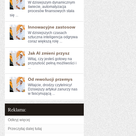
W dzisiejszym dynamicznym
świecie, automatyzacja
procesów finansowych stała
się ...
Innowacyjne zastosow
W dzisiejszych czasach
⁢sztuczna​ inteligencja odgrywa
coraz większą rolę ...
Jak AI zmieni przysz
Witaj, czy‍ jesteś gotowy na
przyszłość pełną możliwości i
...
Od rewolucji przemys
Witajcie, drodzy czytelnicy!
Dzisiejszy artykuł zanurzy nas
w fascynującą ...
Reklama:
Odkryj więcej
Przeczytaj dalej tutaj