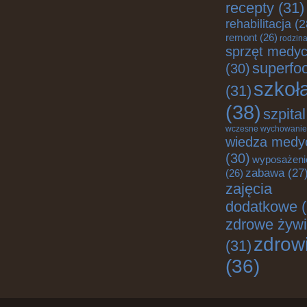
recepty
(31)
rehabilitacja
(2
remont
(26)
rodzin
sprzęt medy
superfo
(30)
szkoł
(31)
(38)
szpital
wczesne wychowanie
wiedza medy
(30)
wyposażeni
zabawa
(27
(26)
zajęcia
dodatkowe
(
zdrowe żywi
zdrow
(31)
(36)