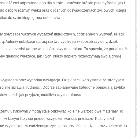
znaleźć coś odpowiedniego dla siebie – zarówno krótkie przemyślenia, jak i
t do osób w różnym wieku oraz o różnych doświadczeniach życiowych, dzięki
afiać do szerokiego grona odbiorców.
ły dotyczące ważnych wydarzeń liturgicznych, codziennych wyzwań, relacji
 Autorzy publikacji starają się tworzyć treści w sposób czytelny, dzięki
ia są przedstawiane w sposób łatwy do odbioru. To sprawia, że portal może
 głęboko wierzące, jak i tych, którzy dopiero rozpoczynają swoją drogę
 wyglądem oraz wygodną nawigacją. Dzięki temu korzystanie ze strony jest
eści nie sprawia trudności. Dobrze zaplanowane kategorie pomagają szybko
ów, takich jak przyjaźń, modlitwa czy moralność.
i czemu użytkownicy mogą stale odkrywać kolejne wartościowe materiały. To
 w którym liczy się przede wszystkim wartość przekazu. Każdy tekst
ać czytelnikom w codziennym życiu, dostarczać im nadziei oraz zachęcać do