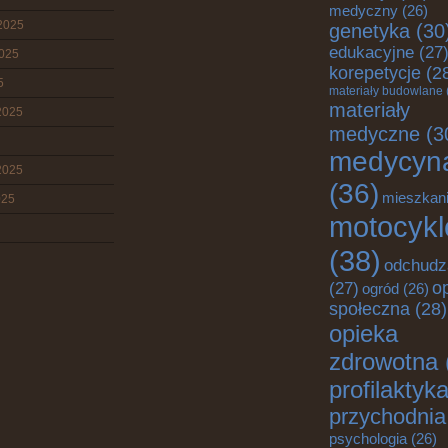
medyczny
(26)
2025
genetyka
(30
edukacyjne
(27
2025
korepetycje
(2
5
materiały budowlane
materiały
2025
medyczne
(3
medycyn
2025
(36)
mieszkan
025
motocykl
(38)
odchudz
o
(27)
ogród
(26)
społeczna
(28)
opieka
zdrowotna
profilaktyk
przychodnia
psychologia
(26)