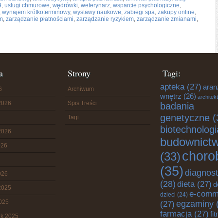
ł
,
usługi chmurowe
,
wędrówki
,
weterynarz
,
wsparcie psychologiczne
,
,
wynajem krótkoterminowy
,
wystawy naukowe
,
zabiegi spa
,
zakupy online
,
m
,
zarządzanie płatnościami
,
zarządzanie ryzykiem
,
zarządzanie zmianami
,
a
Strony
Tagi:
apteka
(27)
aran
6
Archiwum
wnętrz
(26)
architek
2026
Spis Treści
badania
genetyczne
(
Tagi
biotechnologi
2026
budownict
026
choro
(33)
(35)
diagnos
026
(28)
dieta
(27)
d
2025
e-comm
dzieci
(24)
2025
egzaminy
(27)
farmacja
(27)
fi
ik 2025