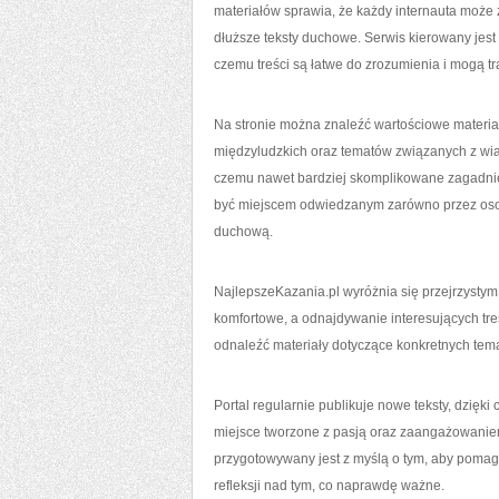
materiałów sprawia, że każdy internauta może 
dłuższe teksty duchowe. Serwis kierowany jes
czemu treści są łatwe do zrozumienia i mogą tr
Na stronie można znaleźć wartościowe materia
międzyludzkich oraz tematów związanych z wiarą.
czemu nawet bardziej skomplikowane zagadnien
być miejscem odwiedzanym zarówno przez osoby
duchową.
NajlepszeKazania.pl wyróżnia się przejrzystym
komfortowe, a odnajdywanie interesujących tr
odnaleźć materiały dotyczące konkretnych temat
Portal regularnie publikuje nowe teksty, dzięk
miejsce tworzone z pasją oraz zaangażowaniem,
przygotowywany jest z myślą o tym, aby pomag
refleksji nad tym, co naprawdę ważne.