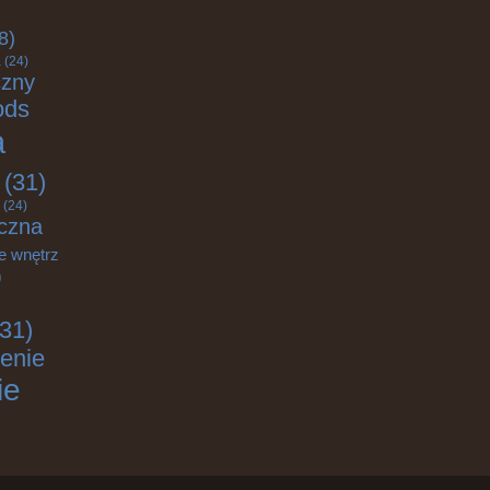
8)
a
(24)
czny
ods
a
(31)
(24)
czna
e wnętrz
)
31)
enie
ie