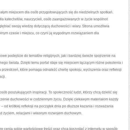
ałym miejscem dla osób przygotowujących się do niedzielnych spotkań.
la katechetów, nauczycieli, osób zaangażowanych w życie wspólnot
pogłębiać swoją wiedzę dotyczącą duchowości i wiary. Strona umożliwia
lnym czasie i miejscu, co czyni ją wygodnym rozwiązaniem dla
 podejście do tematów religijnych, jak i bardziej świeże spojrzenie na
go świata. Dzięki temu portal staje się miejscem łączącym różne pokolenia i
 przestrzeń, które pomaga odnaleźć chwilę spokoju, wyciszenia oraz refleksji
cji.
sób poszukujących inspiracji. To społeczność ludzi, którzy chcą dzielić się
zenie duchowości w codziennym życiu. Dzięki ciekawym materiałom każdy
– od krótkiej refleksji na początek dnia po dłuższe kazania i rozważania
ad życiem, relacjami i własnym rozwojem duchowym.
óre cenią sobie wartościowe treści oraz chcą korzystać z internetu w sposób